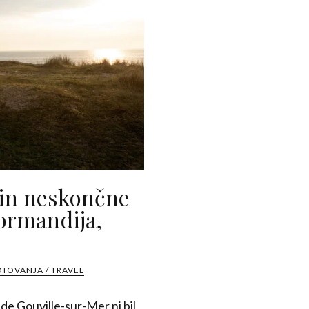
e in neskončne
ormandija,
OTOVANJA / TRAVEL
e Gouville-sur-Mer ni bil