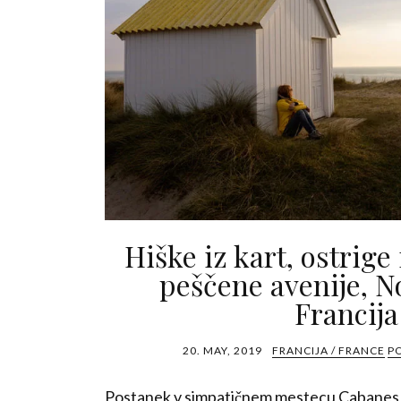
Hiške iz kart, ostrig
peščene avenije, N
Francija
20. MAY, 2019
FRANCIJA / FRANCE
P
Postanek v simpatičnem mestecu Cabanes d