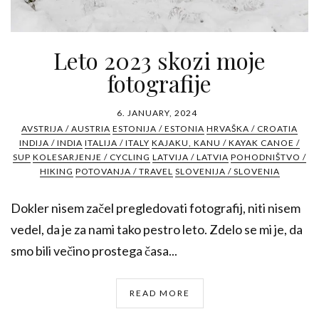
Leto 2023 skozi moje
fotografije
6. JANUARY, 2024
AVSTRIJA / AUSTRIA
ESTONIJA / ESTONIA
HRVAŠKA / CROATIA
INDIJA / INDIA
ITALIJA / ITALY
KAJAKU, KANU / KAYAK CANOE /
SUP
KOLESARJENJE / CYCLING
LATVIJA / LATVIA
POHODNIŠTVO /
HIKING
POTOVANJA / TRAVEL
SLOVENIJA / SLOVENIA
Dokler nisem začel pregledovati fotografij, niti nisem
vedel, da je za nami tako pestro leto. Zdelo se mi je, da
smo bili večino prostega časa...
READ MORE