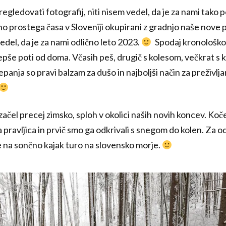
egledovati fotografij, niti nisem vedel, da je za nami tako p
čino prostega časa v Sloveniji okupirani z gradnjo naše nove p
vedel, da je za nami odlično leto 2023.
Spodaj kronološko
še poti od doma. Včasih peš, drugič s kolesom, večkrat s ka
anja so pravi balzam za dušo in najboljši način za preživlja
 začel precej zimsko, sploh v okolici naših novih koncev. Koče
 pravljica in prvič smo ga odkrivali s snegom do kolen. Za o
še na sončno kajak turo na slovensko morje.