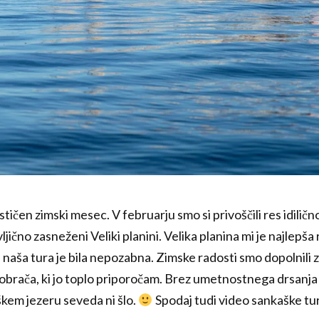
stičen zimski mesec. V februarju smo si privoščili res idili
jično zasneženi Veliki planini. Velika planina mi je najlepš
 naša tura je bila nepozabna. Zimske radosti smo dopolnili 
Dobrača, ki jo toplo priporočam. Brez umetnostnega drsanja
kem jezeru seveda ni šlo.
Spodaj tudi video sankaške tur