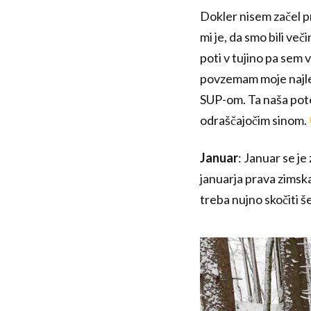
Dokler nisem začel pr
mi je, da smo bili ve
poti v tujino pa sem 
povzemam moje najlep
SUP-om. Ta naša potep
odraščajočim sinom.
Januar
: Januar se je
januarja prava zimska
treba nujno skočiti 