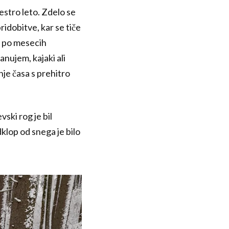
estro leto. Zdelo se
ridobitve, kar se tiče
 po mesecih
nujem, kajaki ali
nje časa s prehitro
vski rog je bil
dklop od snega je bilo