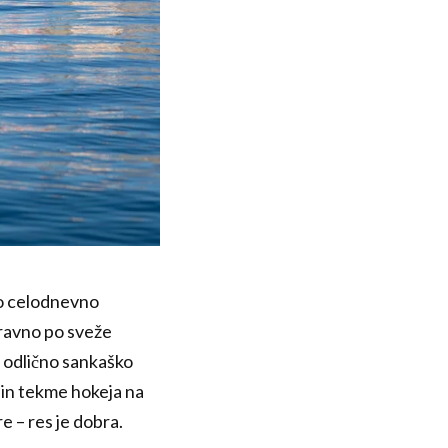
čno celodnevno
a ravno po sveže
z odlično sankaško
 in tekme hokeja na
e – res je dobra.