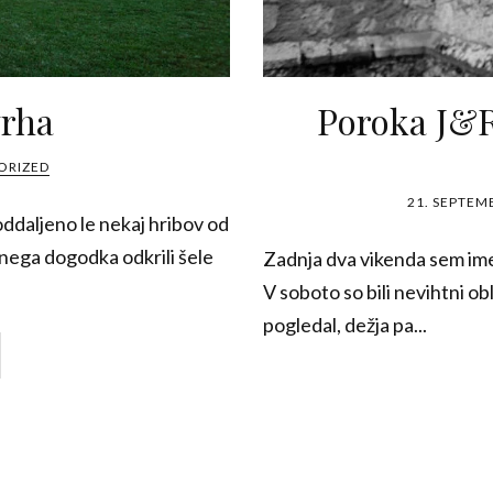
vrha
Poroka J&R
ORIZED
21. SEPTEM
oddaljeno le nekaj hribov od
nega dogodka odkrili šele
Zadnja dva vikenda sem ime
V soboto so bili nevihtni o
pogledal, dežja pa...