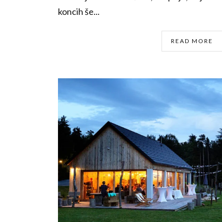
koncih še...
READ MORE