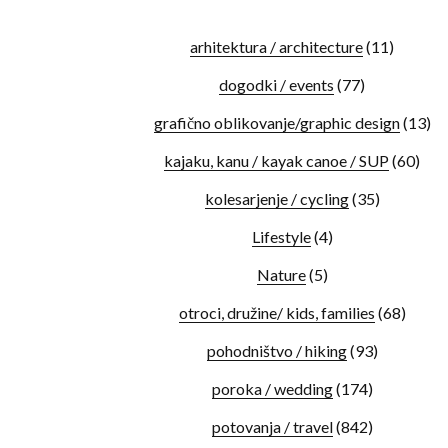
arhitektura / architecture
(11)
dogodki / events
(77)
grafično oblikovanje/graphic design
(13)
kajaku, kanu / kayak canoe / SUP
(60)
kolesarjenje / cycling
(35)
Lifestyle
(4)
Nature
(5)
otroci, družine/ kids, families
(68)
pohodništvo / hiking
(93)
poroka / wedding
(174)
potovanja / travel
(842)