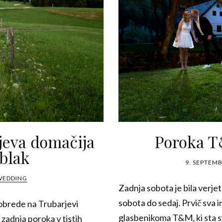
jeva domačija
Poroka T
blak
9. SEPTEMB
WEDDING
Zadnja sobota je bila verj
sobota do sedaj. Prvič sva
 obrede na Trubarjevi
glasbenikoma T&M, ki sta sv
a zadnja poroka v tistih