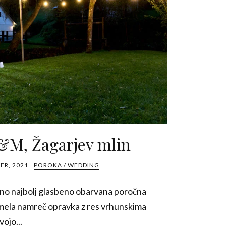
&M, Žagarjev mlin
ER, 2021
POROKA / WEDDING
etno najbolj glasbeno obarvana poročna
 imela namreč opravka z res vrhunskima
ojo...