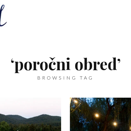
‘poročni obred’
BROWSING TAG