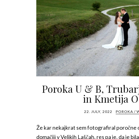
Poroka U & B, Trubar
in Kmetija O
22. JULY, 2022
POROKA / 
Že kar nekajkrat sem fotografiral poročne
domačiji v Velikih Laščah, res pa je, da je bil