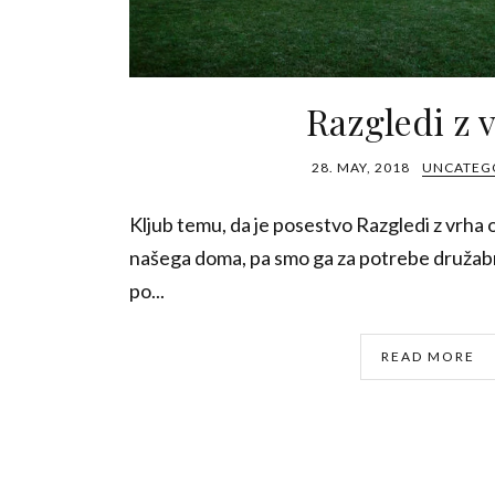
Razgledi z 
28. MAY, 2018
UNCATEG
Kljub temu, da je posestvo Razgledi z vrha 
našega doma, pa smo ga za potrebe družab
po...
READ MORE