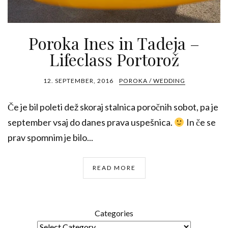
Poroka Ines in Tadeja –
Lifeclass Portorož
12. SEPTEMBER, 2016
POROKA / WEDDING
Če je bil poleti dež skoraj stalnica poročnih sobot, pa je
september vsaj do danes prava uspešnica.
In če se
prav spomnim je bilo...
READ MORE
Categories