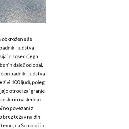
e obkrožen s še
ipadniki ljudstva
esija in sosednjega
ebenih daleč od obal.
so pripadniki ljudstva
živi 100 ljudi, poleg
jajo otroci za igranje
obisku in naslednjo
močno povezani z
o brez težav na dih
b temu, da Sombori in