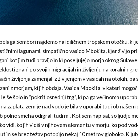
hipelaga Sombori najdemo na idiličnem tropskem otočku, ki j
astičnimi lagunami, simpatično vasico Mbokita, kjer živijo pr
gani kot jim tudi pravijo in ki poseljujejo morja okrog Sulaw
eklosti znani po svojih migracijah in življenju na koralnih gr
ačin življenja zamenjali z življenjem v vasicah na otokih, pa 
i z morjem, ki jih obdaja. Vasica Mbokita, v kateri mogoče 
le še šolo in “pokrit osrednji trg”, ki pa ga večinoma uporabl
a zaplata zemlje nad vodo je bila v uporabi tudi ob našem 
b polno smeha odigrali tudi mi. Kot sem napisal, so ljudje 
ko vidi, ko jih vidiš v njihovem elementu v morju, ko pod vod
nut in se brez težav potopijo nekaj 10 metrov globoko. Klju