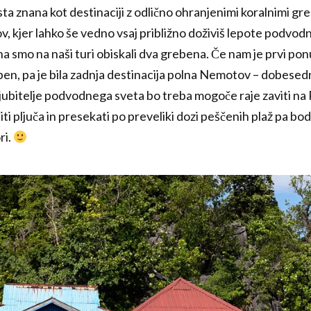
ta znana kot destinaciji z odlično ohranjenimi koralnimi gr
ov, kjer lahko še vedno vsaj približno doživiš lepote podvod
 smo na naši turi obiskali dva grebena. Če nam je prvi pon
en, pa je bila zadnja destinacija polna Nemotov – dobesedno
ljubitelje podvodnega sveta bo treba mogoče raje zaviti na 
i pljuča in presekati po preveliki dozi peščenih plaž pa bo
ri.