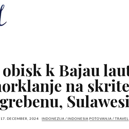
 obisk k Bajau laut
norklanje na skrit
grebenu, Sulawes
17. DECEMBER, 2024
INDONEZIJA / INDONESIA
POTOVANJA / TRAVEL