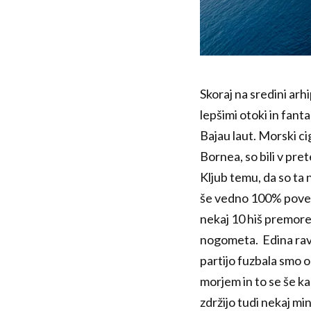
Skoraj na sredini ar
lepšimi otoki in fant
Bajau laut. Morski ci
Bornea, so bili v pret
Kljub temu, da so ta n
še vedno 100% povezan
nekaj 10 hiš premore 
nogometa. Edina ravn
partijo fuzbala smo o
morjem in to se še ka
zdržijo tudi nekaj mi