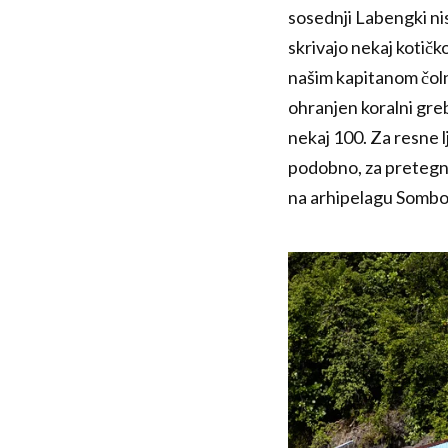
sosednji Labengki nis
skrivajo nekaj kotičk
našim kapitanom čolna
ohranjen koralni greb
nekaj 100. Za resne 
podobno, za pretegnit
na arhipelagu Sombo