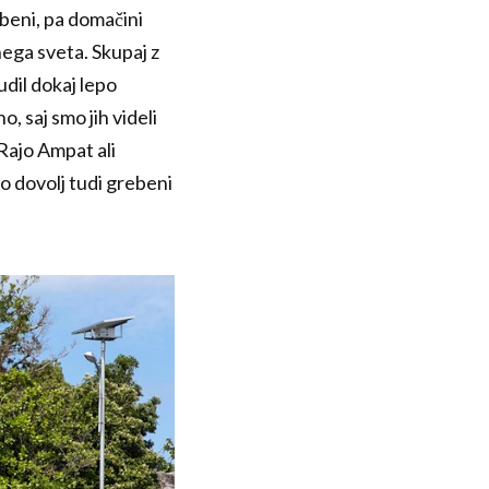
ebeni, pa domačini
nega sveta. Skupaj z
udil dokaj lepo
, saj smo jih videli
Rajo Ampat ali
do dovolj tudi grebeni