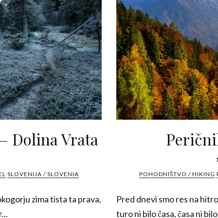
 – Dolina Vrata
Perični
EL
SLOVENIJA / SLOVENIA
POHODNIŠTVO / HIKING
okogorju zima tista ta prava,
Pred dnevi smo res na hitro
...
turo ni bilo časa, časa ni bilo