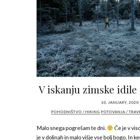
V iskanju zimske idile
10. JANUARY, 2020
POHODNIŠTVO / HIKING
POTOVANJA / TRAV
Malo snega pogrešam te dni.
Če je v vis
je v dolinah in malo višje vse bolj bogo. In ker