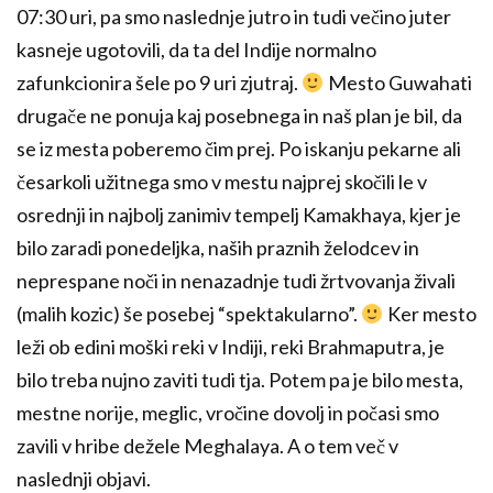
07:30 uri, pa smo naslednje jutro in tudi večino juter
kasneje ugotovili, da ta del Indije normalno
zafunkcionira šele po 9 uri zjutraj.
Mesto Guwahati
drugače ne ponuja kaj posebnega in naš plan je bil, da
se iz mesta poberemo čim prej. Po iskanju pekarne ali
česarkoli užitnega smo v mestu najprej skočili le v
osrednji in najbolj zanimiv tempelj Kamakhaya, kjer je
bilo zaradi ponedeljka, naših praznih želodcev in
neprespane noči in nenazadnje tudi žrtvovanja živali
(malih kozic) še posebej “spektakularno”.
Ker mesto
leži ob edini moški reki v Indiji, reki Brahmaputra, je
bilo treba nujno zaviti tudi tja. Potem pa je bilo mesta,
mestne norije, meglic, vročine dovolj in počasi smo
zavili v hribe dežele Meghalaya. A o tem več v
naslednji objavi.