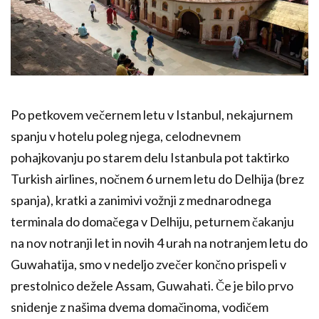
Po petkovem večernem letu v Istanbul, nekajurnem
spanju v hotelu poleg njega, celodnevnem
pohajkovanju po starem delu Istanbula pot taktirko
Turkish airlines, nočnem 6 urnem letu do Delhija (brez
spanja), kratki a zanimivi vožnji z mednarodnega
terminala do domačega v Delhiju, peturnem čakanju
na nov notranji let in novih 4 urah na notranjem letu do
Guwahatija, smo v nedeljo zvečer končno prispeli v
prestolnico dežele Assam, Guwahati. Če je bilo prvo
snidenje z našima dvema domačinoma, vodičem