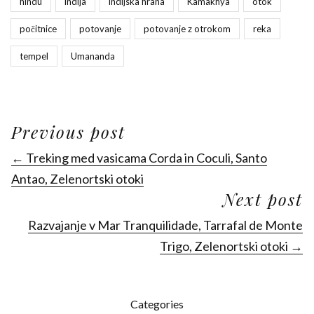
hindu
indija
indijska hrana
Kamakhya
otok
počitnice
potovanje
potovanje z otrokom
reka
tempel
Umananda
Previous post
← Treking med vasicama Corda in Coculi, Santo
Antao, Zelenortski otoki
Next post
Razvajanje v Mar Tranquilidade, Tarrafal de Monte
Trigo, Zelenortski otoki →
Categories