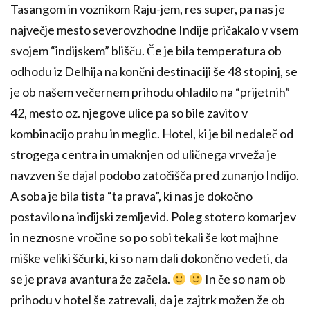
Tasangom in voznikom Raju-jem, res super, pa nas je
največje mesto severovzhodne Indije pričakalo v vsem
svojem “indijskem” blišču. Če je bila temperatura ob
odhodu iz Delhija na končni destinaciji še 48 stopinj, se
je ob našem večernem prihodu ohladilo na “prijetnih”
42, mesto oz. njegove ulice pa so bile zavito v
kombinacijo prahu in meglic. Hotel, ki je bil nedaleč od
strogega centra in umaknjen od uličnega vrveža je
navzven še dajal podobo zatočišča pred zunanjo Indijo.
A soba je bila tista “ta prava”, ki nas je dokočno
postavilo na indijski zemljevid. Poleg stotero komarjev
in neznosne vročine so po sobi tekali še kot majhne
miške veliki ščurki, ki so nam dali dokončno vedeti, da
se je prava avantura že začela.
In če so nam ob
prihodu v hotel še zatrevali, da je zajtrk možen že ob