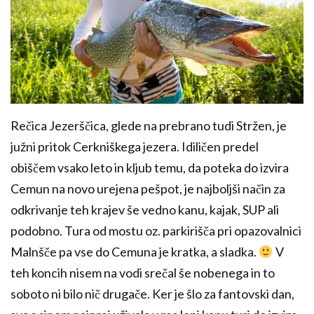
Rečica Jezerščica, glede na prebrano tudi Stržen, je
južni pritok Cerkniškega jezera. Idiličen predel
obiščem vsako leto in kljub temu, da poteka do izvira
Cemun na novo urejena pešpot, je najboljši način za
odkrivanje teh krajev še vedno kanu, kajak, SUP ali
podobno. Tura od mostu oz. parkirišča pri opazovalnici
Malnšče pa vse do Cemuna je kratka, a sladka.
V
teh koncih nisem na vodi srečal še nobenega in to
soboto ni bilo nič drugače. Ker je šlo za fantovski dan,