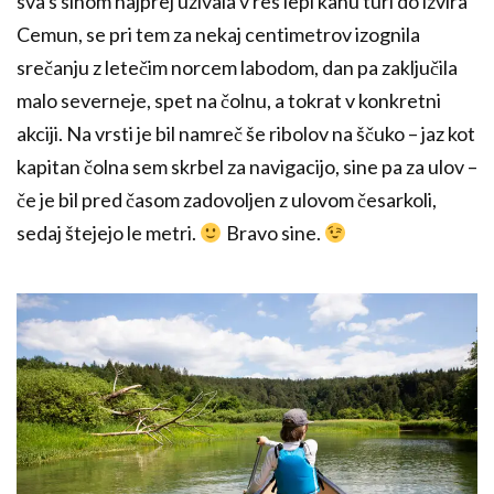
sva s sinom najprej uživala v res lepi kanu turi do izvira
Cemun, se pri tem za nekaj centimetrov izognila
srečanju z letečim norcem labodom, dan pa zaključila
malo severneje, spet na čolnu, a tokrat v konkretni
akciji. Na vrsti je bil namreč še ribolov na ščuko – jaz kot
kapitan čolna sem skrbel za navigacijo, sine pa za ulov –
če je bil pred časom zadovoljen z ulovom česarkoli,
sedaj štejejo le metri.
Bravo sine.