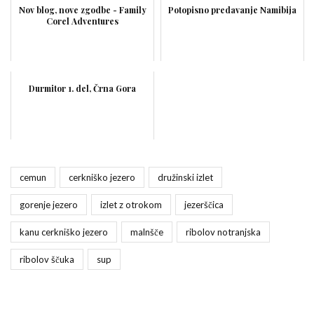
Nov blog, nove zgodbe - Family
Potopisno predavanje Namibija
Corel Adventures
Durmitor 1. del, Črna Gora
cemun
cerkniško jezero
družinski izlet
gorenje jezero
izlet z otrokom
jezerščica
kanu cerkniško jezero
malnšče
ribolov notranjska
ribolov ščuka
sup