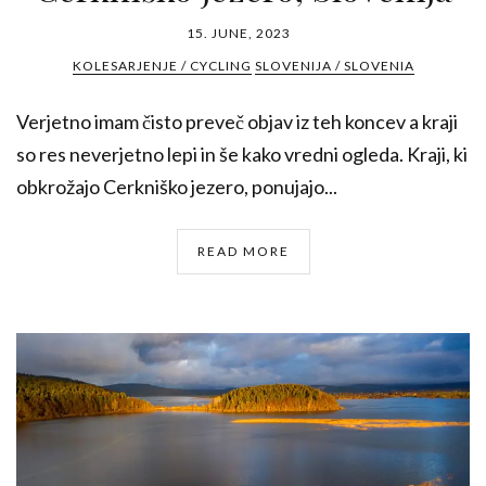
15. JUNE, 2023
KOLESARJENJE / CYCLING
SLOVENIJA / SLOVENIA
Verjetno imam čisto preveč objav iz teh koncev a kraji
so res neverjetno lepi in še kako vredni ogleda. Kraji, ki
obkrožajo Cerkniško jezero, ponujajo...
READ MORE