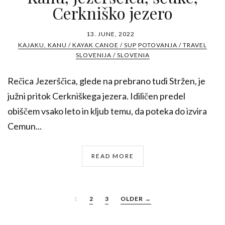
Cerkniško jezero
13. JUNE, 2022
KAJAKU, KANU / KAYAK CANOE / SUP
POTOVANJA / TRAVEL
SLOVENIJA / SLOVENIA
Rečica Jezerščica, glede na prebrano tudi Stržen, je
južni pritok Cerkniškega jezera. Idiličen predel
obiščem vsako leto in kljub temu, da poteka do izvira
Cemun...
READ MORE
1
2
3
OLDER →