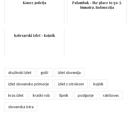
Konec poletja
Palambak - the place to go :),
Sumatra, Indonezija
Kolesarski izlet - Kojnik
družinski izlet
golič
izlet slovenija
izlet slovensko primorje
izlet z otrokom
kojnik
kras izlet
kraški rob
lipnik
podgorje
rakitovec
slovenska istra