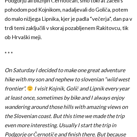
Podgorju ali bližnjih Černotičah, smo tokrat začeli s
pohodom pod Kojnikom, nadaljevali do Goliča, potem
do malo nižjega Lipnika, kjer je padla “večerja”, dan pa v
trdi temi zaključili v skoraj pozabljenem Rakitovcu, tik
ob Hrvaški meji.
* * *
On Saturday I decided to make one great adventure
hike with my son and nephew to slovenian “wild west
frontier”.
I visit Kojnik, Golič and Lipnik every year
at least once, sometimes by bike and I always enjoy
wandering around those hills with amazing views on
the Slovenian coast. But this time we made the trip
even more interesting. Usually I start the trip in
Podgorje or Černotiče and finish there. But because