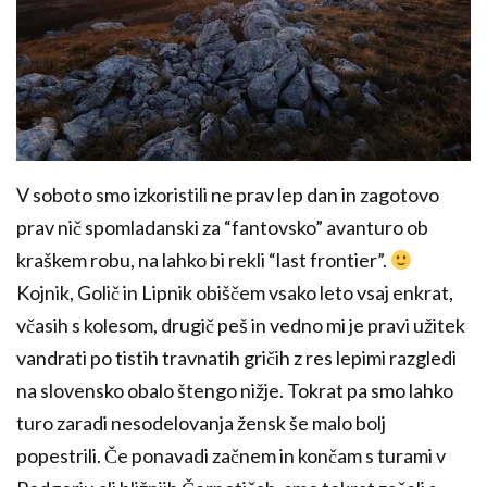
V soboto smo izkoristili ne prav lep dan in zagotovo
prav nič spomladanski za “fantovsko” avanturo ob
kraškem robu, na lahko bi rekli “last frontier”.
Kojnik, Golič in Lipnik obiščem vsako leto vsaj enkrat,
včasih s kolesom, drugič peš in vedno mi je pravi užitek
vandrati po tistih travnatih gričih z res lepimi razgledi
na slovensko obalo štengo nižje. Tokrat pa smo lahko
turo zaradi nesodelovanja žensk še malo bolj
popestrili. Če ponavadi začnem in končam s turami v