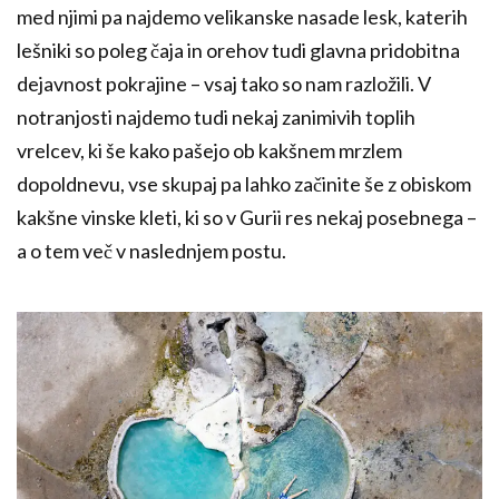
med njimi pa najdemo velikanske nasade lesk, katerih
lešniki so poleg čaja in orehov tudi glavna pridobitna
dejavnost pokrajine – vsaj tako so nam razložili. V
notranjosti najdemo tudi nekaj zanimivih toplih
vrelcev, ki še kako pašejo ob kakšnem mrzlem
dopoldnevu, vse skupaj pa lahko začinite še z obiskom
kakšne vinske kleti, ki so v Gurii res nekaj posebnega –
a o tem več v naslednjem postu.