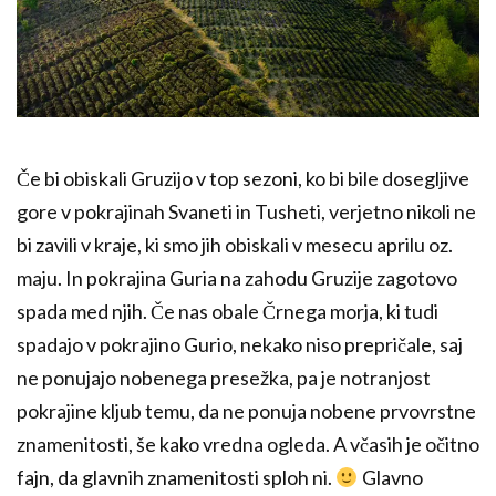
Če bi obiskali Gruzijo v top sezoni, ko bi bile dosegljive
gore v pokrajinah Svaneti in Tusheti, verjetno nikoli ne
bi zavili v kraje, ki smo jih obiskali v mesecu aprilu oz.
maju. In pokrajina Guria na zahodu Gruzije zagotovo
spada med njih. Če nas obale Črnega morja, ki tudi
spadajo v pokrajino Gurio, nekako niso prepričale, saj
ne ponujajo nobenega presežka, pa je notranjost
pokrajine kljub temu, da ne ponuja nobene prvovrstne
znamenitosti, še kako vredna ogleda. A včasih je očitno
fajn, da glavnih znamenitosti sploh ni.
Glavno