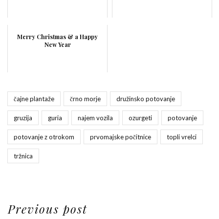
Merry Christmas & a Happy
New Year
čajne plantaže
črno morje
družinsko potovanje
gruzija
guria
najem vozila
ozurgeti
potovanje
potovanje z otrokom
prvomajske počitnice
topli vrelci
tržnica
Previous post