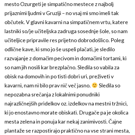
mesto Ozurgeti je simpatično mestece z najbolj
prijaznimi ljudmi v Gruziji – no vsaj mi smo imeli tak
občutek. V glavni kavarni na simpatičnem vrtu, katere
lastniki so/je učiteljska zadruga sosednje šole, so nam
učiteljice pripravile res prijetno dobrodošlico. Poleg
odlične kave, ki smo jo še uspeli plačati, je sledilo
razvajanje z domačim pecivom in domačimi tortami, ki
so nam jih nosili kar brezplačno. Sledila so vabila za
obisk na domovih in po tisti dobri uri, preživeti v
kavarni, nam ni bilo prav nič več jasno.
Sledila so
nepozabna srečanja z lokalnimi ponudniki
najrazličnejših pridelkov oz. izdelkov na mestni tržnici,
ki jo enostavno morate obiskati. Drugače pa je okolica
mesta zelena in ponuja kar nekaj zanimivosti. Čajne
plantaže se razpostirajo praktično na vse strani mesta,