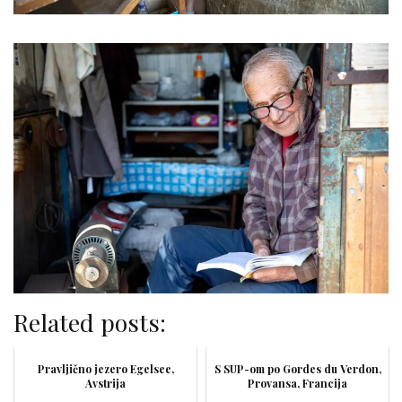
Related posts:
Pravljično jezero Egelsee,
S SUP-om po Gordes du Verdon,
Avstrija
Provansa, Francija