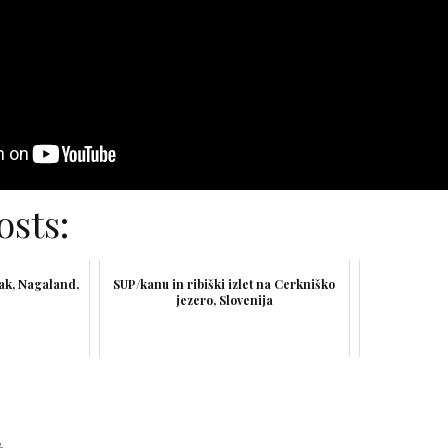
osts:
ak, Nagaland,
SUP/kanu in ribiški izlet na Cerkniško
jezero, Slovenija