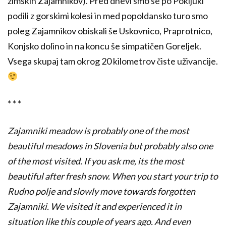
zimskih Zajamnikov). Pred dnevi smo se po Pokljuki
podili z gorskimi kolesi in med popoldansko turo smo
poleg Zajamnikov obiskali še Uskovnico, Praprotnico,
Konjsko dolino in na koncu še simpatičen Goreljek.
Vsega skupaj tam okrog 20 kilometrov čiste uživancije.
* * *
Zajamniki meadow is probably one of the most
beautiful meadows in Slovenia but probably also one
of the most visited. If you ask me, its the most
beautiful after fresh snow. When you start your trip to
Rudno polje and slowly move towards forgotten
Zajamniki. We visited it and experienced it in
situation like this couple of years ago. And even