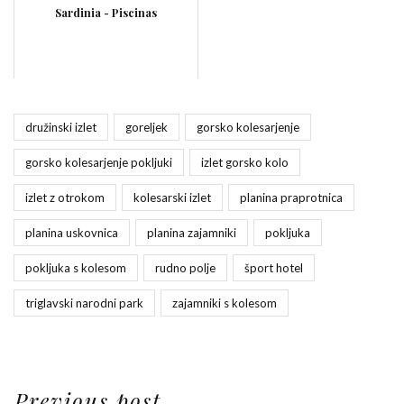
Sardinia - Piscinas
družinski izlet
goreljek
gorsko kolesarjenje
gorsko kolesarjenje pokljuki
izlet gorsko kolo
izlet z otrokom
kolesarski izlet
planina praprotnica
planina uskovnica
planina zajamniki
pokljuka
pokljuka s kolesom
rudno polje
šport hotel
triglavski narodni park
zajamniki s kolesom
Previous post