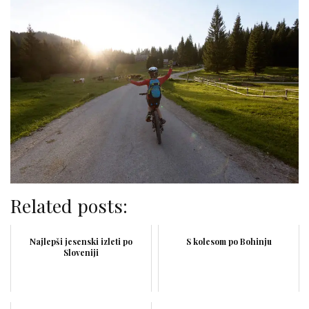
Related posts:
Najlepši jesenski izleti po
S kolesom po Bohinju
Sloveniji