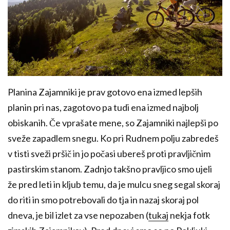
Planina Zajamniki je prav gotovo ena izmed lepših
planin pri nas, zagotovo pa tudi ena izmed najbolj
obiskanih. Če vprašate mene, so Zajamniki najlepši po
sveže zapadlem snegu. Ko pri Rudnem polju zabredeš
v tisti sveži pršič in jo počasi ubereš proti pravljičnim
pastirskim stanom. Zadnjo takšno pravljico smo ujeli
že pred leti in kljub temu, da je mulcu sneg segal skoraj
do riti in smo potrebovali do tja in nazaj skoraj pol
dneva, je bil izlet za vse nepozaben (
tukaj
nekja fotk