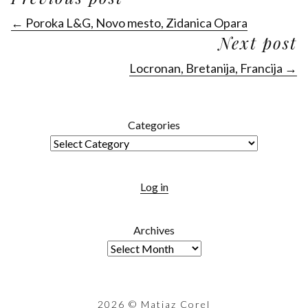
← Poroka L&G, Novo mesto, Zidanica Opara
Next post
Locronan, Bretanija, Francija →
Categories
Log in
Archives
2026
© Matjaz Corel