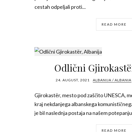
cestah odpeljali proti...
READ MORE
Odlični Gjirokastë
24. AUGUST, 2021
ALBANIJA / ALBANIA
Gjirokastër, mesto pod zaščito UNESCA, me
kraj nekdanjega albanskega komunističnega
je bil naslednja postaja na našem potepanju 
READ MORE