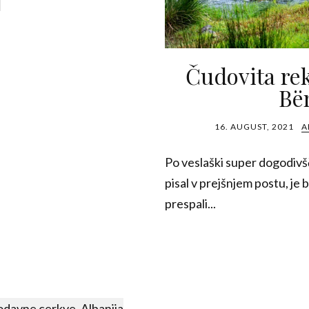
Čudovita reka
Bën
16. AUGUST, 2021
A
Po veslaški super dogodivš
pisal v prejšnjem postu, je 
prespali...