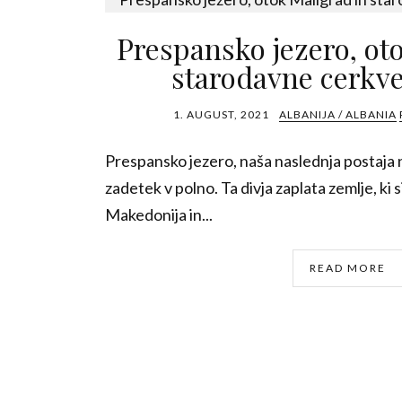
Prespansko jezero, ot
starodavne cerkve
1. AUGUST, 2021
ALBANIJA / ALBANIA
Prespansko jezero, naša naslednja postaja na 
zadetek v polno. Ta divja zaplata zemlje, ki si
Makedonija in...
READ MORE