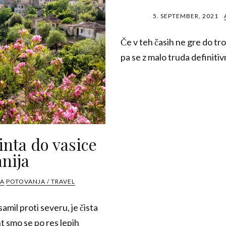
5. SEPTEMBER, 2021
Če v teh časih ne gre do tr
pa se z malo truda definiti
inta do vasice
nija
IA
POTOVANJA / TRAVEL
mil proti severu, je čista
t smo se po res lepih