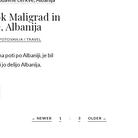
ok Maligrad in
, Albanija
POTOVANJA / TRAVEL
poti po Albaniji, je bil
 jo delijo Albanija,
← NEWER
1
2
3
OLDER →