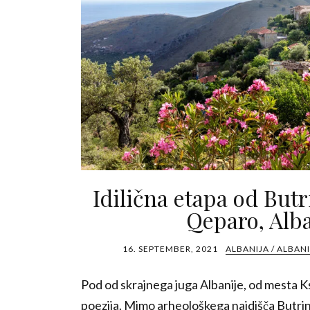
Idilična etapa od Butr
Qeparo, Alba
16. SEPTEMBER, 2021
ALBANIJA / ALBAN
Pod od skrajnega juga Albanije, od mesta Ksa
poezija. Mimo arheološkega najdišča Butrin