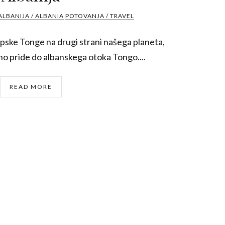
ALBANIJA / ALBANIA
POTOVANJA / TRAVEL
opske Tonge na drugi strani našega planeta,
vno pride do albanskega otoka Tongo....
READ MORE