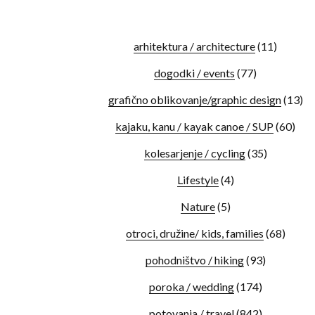
arhitektura / architecture
(11)
dogodki / events
(77)
grafično oblikovanje/graphic design
(13)
kajaku, kanu / kayak canoe / SUP
(60)
kolesarjenje / cycling
(35)
Lifestyle
(4)
Nature
(5)
otroci, družine/ kids, families
(68)
pohodništvo / hiking
(93)
poroka / wedding
(174)
potovanja / travel
(842)