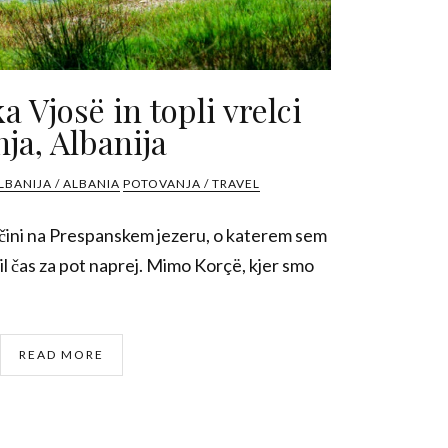
 Vjosë in topli vrelci
ja, Albanija
LBANIJA / ALBANIA
POTOVANJA / TRAVEL
čini na Prespanskem jezeru, o katerem sem
bil čas za pot naprej. Mimo Korçë, kjer smo
READ MORE