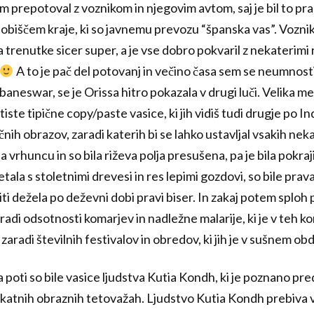
m prepotoval z voznikom in njegovim avtom, saj je bil to pra
 obiščem kraje, ki so javnemu prevozu “španska vas”. Voznik,
a trenutke sicer super, a je vse dobro pokvaril z nekaterimi re
A to je pač del potovanj in večino časa sem se neumnosti
aneswar, se je Orissa hitro pokazala v drugi luči. Velika mes
iste tipične copy/paste vasice, ki jih vidiš tudi drugje po I
ih obrazov, zaradi katerih bi se lahko ustavljal vsakih nek
a vrhuncu in so bila riževa polja presušena, pa je bila pokra
etala s stoletnimi drevesi in res lepimi gozdovi, so bile prava
ti dežela po deževni dobi pravi biser. In zakaj potem sploh
di odsotnosti komarjev in nadležne malarije, ki je v teh k
aradi številnih festivalov in obredov, ki jih je v sušnem obd
 poti so bile vasice ljudstva Kutia Kondh, ki je poznano pr
ikatnih obraznih tetovažah. Ljudstvo Kutia Kondh prebiva v