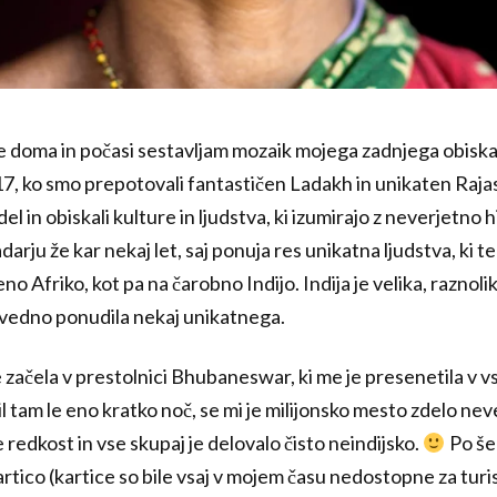
e doma in počasi sestavljam mozaik mojega zadnjega obiska 
2017, ko smo prepotovali fantastičen Ladakh in unikaten Raja
del in obiskali kulture in ljudstva, ki izumirajo z neverjetno 
darju že kar nekaj let, saj ponuja res unikatna ljudstva, ki t
o Afriko, kot pa na čarobno Indijo. Indija je velika, raznolika
i vedno ponudila nekaj unikatnega.
e začela v prestolnici Bhubaneswar, ki me je presenetila v 
l tam le eno kratko noč, se mi je milijonsko mesto zdelo neve
e redkost in vse skupaj je delovalo čisto neindijsko.
Po še
artico (kartice so bile vsaj v mojem času nedostopne za turist