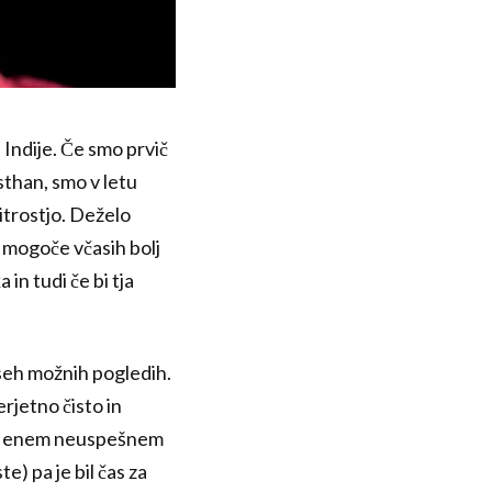
Indije. Če smo prvič
sthan, smo v letu
hitrostjo. Deželo
e mogoče včasih bolj
 in tudi če bi tja
vseh možnih pogledih.
rjetno čisto in
 enem neuspešnem
e) pa je bil čas za