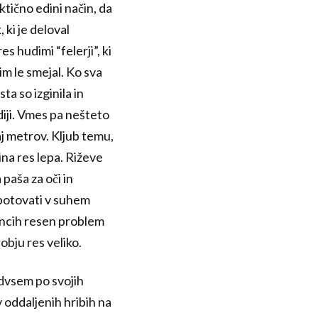
ktično edini način, da
 ki je deloval
s hudimi “felerji”, ki
m le smejal. Ko sva
ta so izginila in
ndiji. Vmes pa nešteto
aj metrov. Kljub temu,
jina res lepa. Riževe
 paša za oči in
 potovati v suhem
oncih resen problem
obju res veliko.
edvsem po svojih
 oddaljenih hribih na