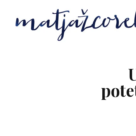
U
pote