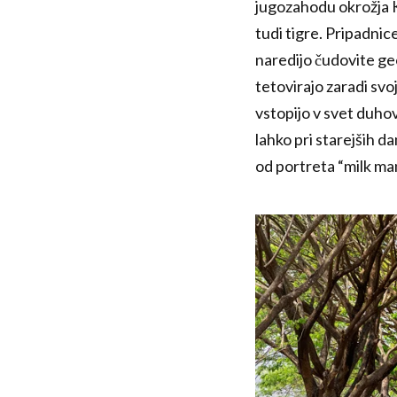
jugozahodu okrožja K
tudi tigre. Pripadnic
naredijo čudovite geo
tetovirajo zaradi svo
vstopijo v svet duho
lahko pri starejših d
od portreta “milk man