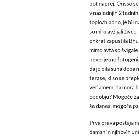
pot naprej. Orisso se
v naslednjih 2 tednih
toplo/hladno, je bil n
so mi kravžljali živce.
enkrat zapustila Bhub
mimo avta so švigale t
neverjetno fotogeničn
da je bila suha doba n
terase, ki so se prepl
verjamem, da mora bi
obdobju? Mogoče zara
še danes, mogoče pa z
Prva prava postaja na
damah in njihovih un