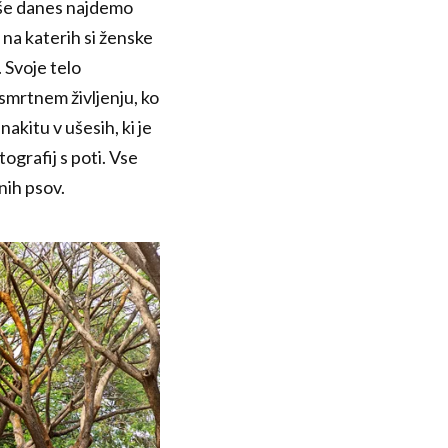
r še danes najdemo
 na katerih si ženske
 Svoje telo
osmrtnem življenju, ko
kitu v ušesih, ki je
ografij s poti. Vse
nih psov.