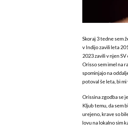
Skoraj 3 tedne sem ž
v Indijo zavili leta 
2023 zavili v njen SV 
Orisso sem imel na ra
spominjajo na oddaljen
potoval še leta, bi m
Orissina zgodba se j
Kljub temu, da sem bi
urejeno, krave so bil
lovu na lokalno sim k