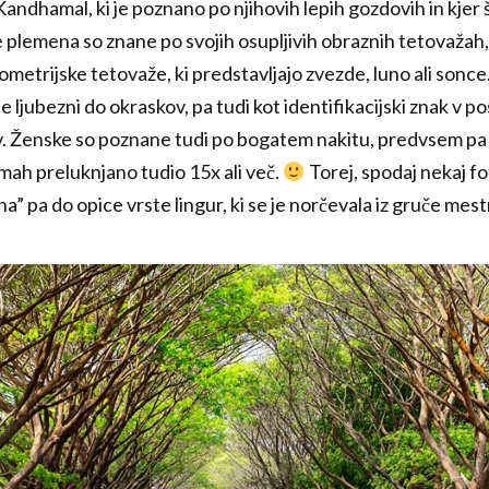
andhamal, ki je poznano po njihovih lepih gozdovih in kje
e plemena so znane po svojih osupljivih obraznih tetovažah,
metrijske tetovaže, ki predstavljajo zvezde, luno ali sonce.
je ljubezni do okraskov, pa tudi kot identifikacijski znak v p
v. Ženske so poznane tudi po bogatem nakitu, predvsem pa na
amah preluknjano tudio 15x ali več.
Torej, spodaj nekaj fot
a” pa do opice vrste lingur, ki se je norčevala iz gruče mest