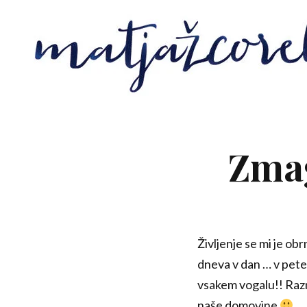
Zmag
Življenje se mi je obr
dneva v dan … v petek
vsakem vogalu!! Razm
naše domovine