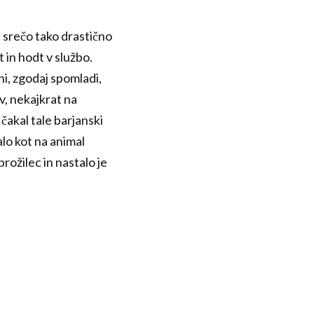
 srečo tako drastično
 in hodt v službo.
ni, zgodaj spomladi,
v, nekajkrat na
 čakal tale barjanski
alo kot na animal
rožilec in nastalo je