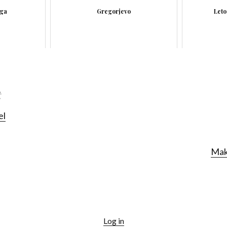
iga
Gregorjevo
Leto
t
el
Make
Log in