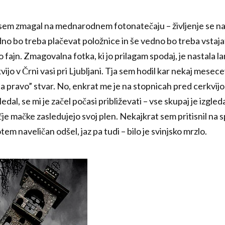
sem zmagal na mednarodnem fotonatečaju – življenje se na
no bo treba plačevat položnice in še vedno bo treba vstajat
fajn. Zmagovalna fotka, ki jo prilagam spodaj, je nastala la
ijo v Črni vasi pri Ljubljani. Tja sem hodil kar nekaj mesece
“ta pravo” stvar. No, enkrat me je na stopnicah pred cerkvijo
edal, se mi je začel počasi približevati – vse skupaj je izgled
je mačke zasledujejo svoj plen. Nekajkrat sem pritisnil na sp
tem naveličan odšel, jaz pa tudi – bilo je svinjsko mrzlo.