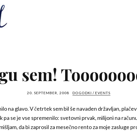
u sem! Tooooooo
20. SEPTEMBER, 2008
DOGODKI / EVENTS
nilo na glavo. V četrtek sem bil še navaden državljan, plačeva
 pa se je vse spremenilo: svetovni prvak, milijoni na račun
išljam, da bi zaprosil za mesečno rento za moje zasluge p