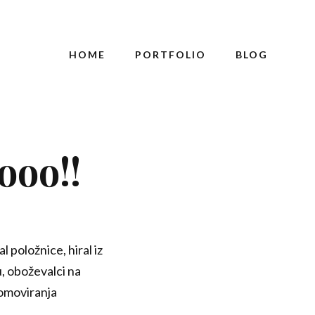
HOME
PORTFOLIO
BLOG
ooo!!
l položnice, hiral iz
u, oboževalci na
romoviranja