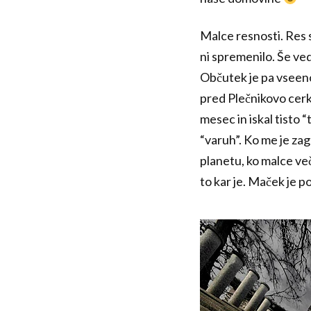
Malce resnosti. Res 
ni spremenilo. Še ved
Občutek je pa vseeno 
pred Plečnikovo cerkv
mesec in iskal tisto 
“varuh”. Ko me je zagl
planetu, ko malce več
to kar je. Maček je po