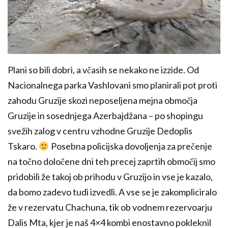
Plani so bili dobri, a včasih se nekako ne izzide. Od
Nacionalnega parka Vashlovani smo planirali pot proti
zahodu Gruzije skozi neposeljena mejna območja
Gruzije in sosednjega Azerbajdžana – po shopingu
svežih zalog v centru vzhodne Gruzije Dedoplis
Tskaro.
Posebna policijska dovoljenja za prečenje
na točno določene dni teh precej zaprtih območij smo
pridobili že takoj ob prihodu v Gruzijo in vse je kazalo,
da bomo zadevo tudi izvedli. A vse se je zakompliciralo
že v rezervatu Chachuna, tik ob vodnem rezervoarju
Dalis Mta, kjer je naš 4×4 kombi enostavno pokleknil