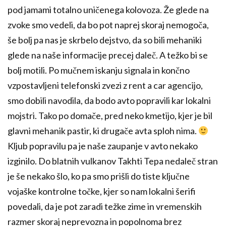
pod jamami totalno uničenega kolovoza. Že glede na
zvoke smo vedeli, da bo pot naprej skoraj nemogoča,
še bolj pa nas je skrbelo dejstvo, da so bili mehaniki
glede na naše informacije precej daleč. A težko bi se
bolj motili. Po mučnem iskanju signala in končno
vzpostavljeni telefonski zvezi z rent a car agencijo,
smo dobili navodila, da bodo avto popravili kar lokalni
mojstri. Tako po domače, pred neko kmetijo, kjer je bil
glavni mehanik pastir, ki drugače avta sploh nima.
Kljub popravilu pa je naše zaupanje v avto nekako
izginilo. Do blatnih vulkanov Takhti Tepa nedaleč stran
je še nekako šlo, ko pa smo prišli do tiste ključne
vojaške kontrolne točke, kjer so nam lokalni šerifi
povedali, da je pot zaradi težke zime in vremenskih
razmer skoraj neprevozna in popolnoma brez