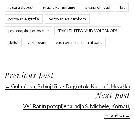
gruzija dopust
gruzija kampiranje
gruzija offroad
lot
potovanje gruzija
potovanje z otrokom
prvomajsko potovanje
TAKHTI TEPA MUD VOLCANOES
tbilisi
vashlovani
vashlovani nacionalni park
Previous post
← Golubinka, Brbinjščica- Dugi otok, Kornati, Hrvaška
Next post
Veli Rat in potopljena ladja S. Michele, Kornati,
Hrvaška →