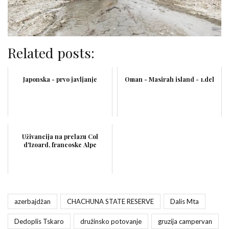
Related posts:
Japonska - prvo javljanje
Oman - Masirah island - 1.del
Uživancija na prelazu Col
d'Izoard, francoske Alpe
azerbajdžan
CHACHUNA STATE RESERVE
Dalis Mta
Dedoplis Tskaro
družinsko potovanje
gruzija campervan