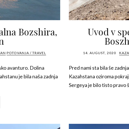
alna Bozshira,
Uvod v sp
n
Boszh
TAN
POTOVANJA / TRAVEL
14. AUGUST, 2020
KAZA
nsko avanturo. Dolina
Pred nami sta bila še zadn
hstanu je bila naša zadnja
Kazahstana oziroma pokraji
Sergeya je bilo tisto pravo š