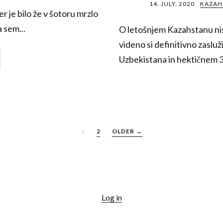
14. JULY, 2020
KAZAH
r je bilo že v šotoru mrzlo
 sem...
O letošnjem Kazahstanu nis
videno si definitivno zasluž
Uzbekistana in hektičnem 3
1
2
OLDER →
Log in