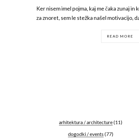
Ker nisem imel pojma, kaj me čaka zunaj in ke
za znoret, sem le stežka našel motivacijo, da
READ MORE
arhitektura / architecture
(11)
dogodki / events
(77)