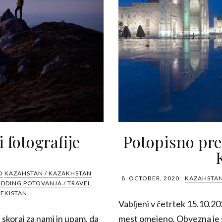
 fotografije
Potopisno pre
O
KAZAHSTAN / KAZAKHSTAN
8. OCTOBER, 2020
KAZAHSTAN
EDDING
POTOVANJA / TRAVEL
EKISTAN
Vabljeni v četrtek 15.10.20
skoraj za nami in upam, da
mest omejeno. Obvezna je sp