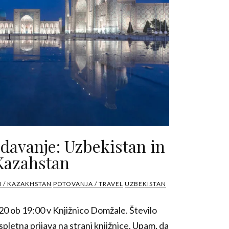
davanje: Uzbekistan in
Kazahstan
 / KAZAKHSTAN
POTOVANJA / TRAVEL
UZBEKISTAN
20 ob 19:00 v Knjižnico Domžale. Število
letna prijava na strani knjižnice. Upam, da