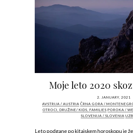
Moje leto 2020 skozi
2. JANUARY, 2021
AVSTRIJA / AUSTRIA
ČRNA GORA / MONTENEGR
OTROCI, DRUŽINE/ KIDS, FAMILIES
POROKA / W
SLOVENIJA / SLOVENIA
UZB
Leto podgane po kitajskem horoskopu je že 