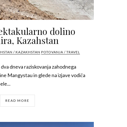
ektakularno dolino
ira, Kazahstan
HSTAN / KAZAKHSTAN
POTOVANJA / TRAVEL
ja dva dneva raziskovanja zahodnega
ne Mangystau in glede na izjave vodiča
ele...
READ MORE