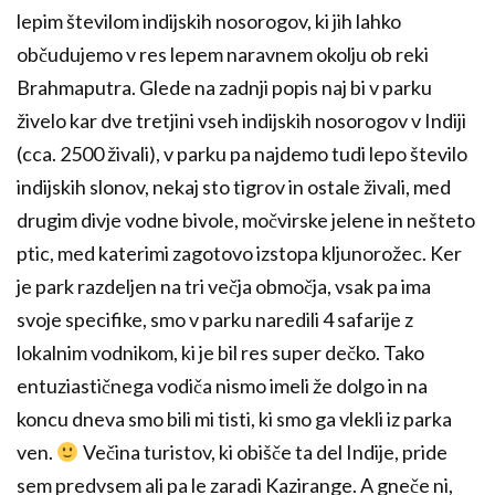
lepim številom indijskih nosorogov, ki jih lahko
občudujemo v res lepem naravnem okolju ob reki
Brahmaputra. Glede na zadnji popis naj bi v parku
živelo kar dve tretjini vseh indijskih nosorogov v Indiji
(cca. 2500 živali), v parku pa najdemo tudi lepo število
indijskih slonov, nekaj sto tigrov in ostale živali, med
drugim divje vodne bivole, močvirske jelene in nešteto
ptic, med katerimi zagotovo izstopa kljunorožec. Ker
je park razdeljen na tri večja območja, vsak pa ima
svoje specifike, smo v parku naredili 4 safarije z
lokalnim vodnikom, ki je bil res super dečko. Tako
entuziastičnega vodiča nismo imeli že dolgo in na
koncu dneva smo bili mi tisti, ki smo ga vlekli iz parka
ven.
Večina turistov, ki obišče ta del Indije, pride
sem predvsem ali pa le zaradi Kazirange. A gneče ni,