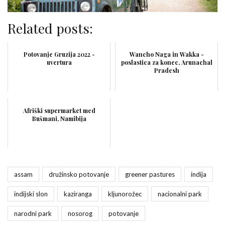
Related posts:
Potovanje Gruzija 2022 -
Wancho Naga in Wakka -
uvertura
poslastica za konec, Arunachal
Pradesh
Afriški supermarket med
Bušmani, Namibija
assam
družinsko potovanje
greener pastures
indija
indijski slon
kaziranga
kljunorožec
nacionalni park
narodni park
nosorog
potovanje