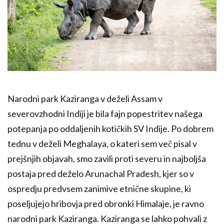
Narodni park Kaziranga v deželi Assam v
severovzhodni Indiji je bila fajn popestritev našega
potepanja po oddaljenih kotičkih SV Indije. Po dobrem
tednu v deželi Meghalaya, o kateri sem več pisal v
prejšnjih objavah, smo zavili proti severu in najboljša
postaja pred deželo Arunachal Pradesh, kjer so v
ospredju predvsem zanimive etnične skupine, ki
poseljujejo hribovja pred obronki Himalaje, je ravno
narodni park Kaziranga. Kaziranga se lahko pohvali z