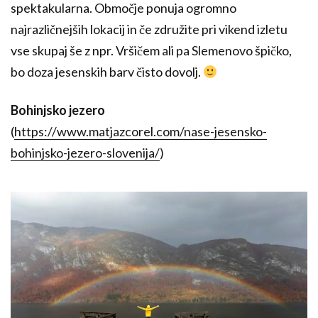
spektakularna. Območje ponuja ogromno
najrazličnejših lokacij in če združite pri vikend izletu
vse skupaj še z npr. Vršičem ali pa Slemenovo špičko,
bo doza jesenskih barv čisto dovolj.
Bohinjsko jezero
(
https://www.matjazcorel.com/nase-jesensko-
bohinjsko-jezero-slovenija/
)