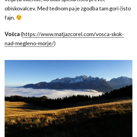
obiskovalcev. Med tednom pa je zgodba tam gori čisto
fajn.
Vošca
(
https://www.matjazcorel.com/vosca-skok-
nad-megleno-morje/
)