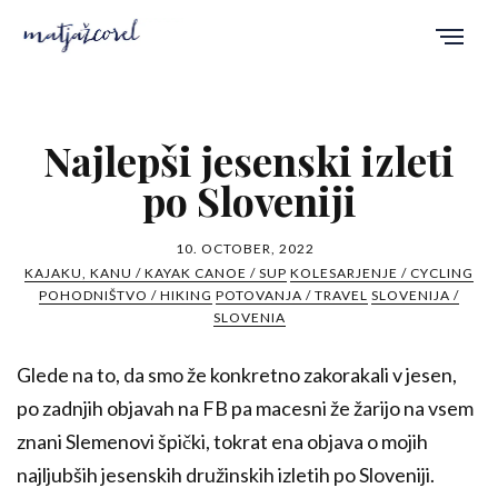
Najlepši jesenski izleti
po Sloveniji
10. OCTOBER, 2022
KAJAKU, KANU / KAYAK CANOE / SUP
KOLESARJENJE / CYCLING
POHODNIŠTVO / HIKING
POTOVANJA / TRAVEL
SLOVENIJA /
SLOVENIA
Glede na to, da smo že konkretno zakorakali v jesen,
po zadnjih objavah na FB pa macesni že žarijo na vsem
znani Slemenovi špički, tokrat ena objava o mojih
najljubših jesenskih družinskih izletih po Sloveniji.