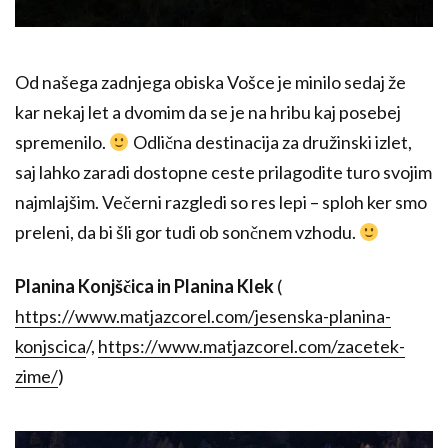
Od našega zadnjega obiska Vošce je minilo sedaj že
kar nekaj let a dvomim da se je na hribu kaj posebej
spremenilo.
Odlična destinacija za družinski izlet,
saj lahko zaradi dostopne ceste prilagodite turo svojim
najmlajšim. Večerni razgledi so res lepi – sploh ker smo
preleni, da bi šli gor tudi ob sončnem vzhodu.
Planina Konjščica in Planina Klek
(
https://www.matjazcorel.com/jesenska-planina-
konjscica
/,
https://www.matjazcorel.com/zacetek-
zime/
)