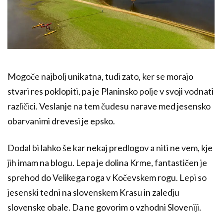
Mogoče najbolj unikatna, tudi zato, ker se morajo
stvari res poklopiti, pa je Planinsko polje v svoji vodnati
različici. Veslanje na tem čudesu narave med jesensko
obarvanimi drevesi je epsko.
Dodal bi lahko še kar nekaj predlogov a niti ne vem, kje
jih imam na blogu. Lepa je dolina Krme, fantastičen je
sprehod do Velikega roga v Kočevskem rogu. Lepi so
jesenski tedni na slovenskem Krasu in zaledju
slovenske obale. Da ne govorim o vzhodni Sloveniji.