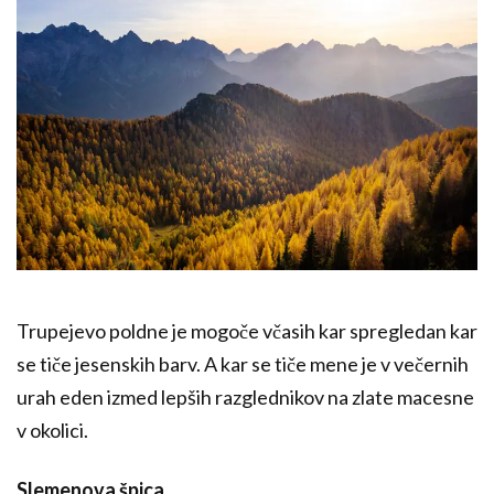
Trupejevo poldne je mogoče včasih kar spregledan kar
se tiče jesenskih barv. A kar se tiče mene je v večernih
urah eden izmed lepših razglednikov na zlate macesne
v okolici.
Slemenova špica