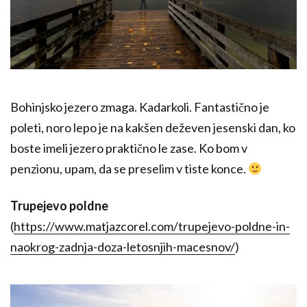
Bohinjsko jezero zmaga. Kadarkoli. Fantastično je
poleti, noro lepo je na kakšen deževen jesenski dan, ko
boste imeli jezero praktično le zase. Ko bom v
penzionu, upam, da se preselim v tiste konce.
Trupejevo poldne
(
https://www.matjazcorel.com/trupejevo-poldne-in-
naokrog-zadnja-doza-letosnjih-macesnov/
)