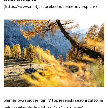
(
https://www.matjazcorel.com/slemenova-spica/
)
Slemenova špica je fajn. V top jesenski sezoni žal to ne
velja za vikende, ko dobi špička čisto preveč