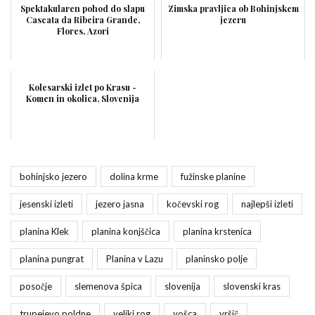
Spektakularen pohod do slapu
Zimska pravljica ob Bohinjskem
Cascata da Ribeira Grande,
jezeru
Flores, Azori
Kolesarski izlet po Krasu -
Komen in okolica, Slovenija
bohinjsko jezero
dolina krme
fužinske planine
jesenski izleti
jezero jasna
kočevski rog
najlepši izleti
planina Klek
planina konjščica
planina krstenica
planina pungrat
Planina v Lazu
planinsko polje
posočje
slemenova špica
slovenija
slovenski kras
trupejevo poldne
veliki rog
vošca
vršič