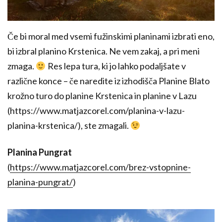
Če bi moral med vsemi fužinskimi planinami izbrati eno,
bi izbral planino Krstenica. Ne vem zakaj, a pri meni
zmaga.
Res lepa tura, ki jo lahko podaljšate v
različne konce – če naredite iz izhodišča Planine Blato
krožno turo do planine Krstenica in planine v Lazu
(https://www.matjazcorel.com/planina-v-lazu-
planina-krstenica/), ste zmagali.
Planina Pungrat
(
https://www.matjazcorel.com/brez-vstopnine-
planina-pungrat/
)