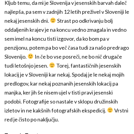
Kljub temu, da mi je Slovenija v jesenskih barvah daleč
najlepša, pa sem v zadnjih 12 letih preživel v Sloveniji le
nekaj jesenskih dni.
Strast po odkrivanju bolj
oddaljenih krajev je na koncu vedno zmagala in vedno
sem imel na koncu tisti izgovor, da ko bom pa v
penzijonu, potem pa bo več časa tudi za našo predrago
Slovenijo.
In če bo vse posreči, ne bo nič drugače
tudi letošnjo jesen.
Torej, fantastičnih jesenskih
lokacij je v Sloveniji kar nekaj. Spodaj je le nekaj mojih
predlogov, kar nekaj poznanih jesenskih lokacij pa
manjka, ker jih še nisem ujel v tisti pravi jesenski
podobi. Fotografije so nastale v sklopu družinskih
izletov in ne kakšnih fotografskih ekspedicij.
Vrstni
red je čisto po naključju.